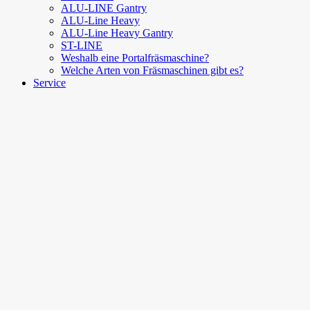
ALU-LINE Gantry
ALU-Line Heavy
ALU-Line Heavy Gantry
ST-LINE
Weshalb eine Portalfräsmaschine?
Welche Arten von Fräsmaschinen gibt es?
Service