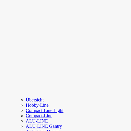
Übersicht
Hobby-Line
Compact-Line Light
Compact-Line
ALU-LINE
ALU-LINE Gantry