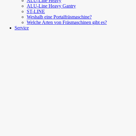
ALU-Line Heavy
ALU-Line Heavy Gantry
ST-LINE
Weshalb eine Portalfräsmaschine?
Welche Arten von Fräsmaschinen gibt es?
Service