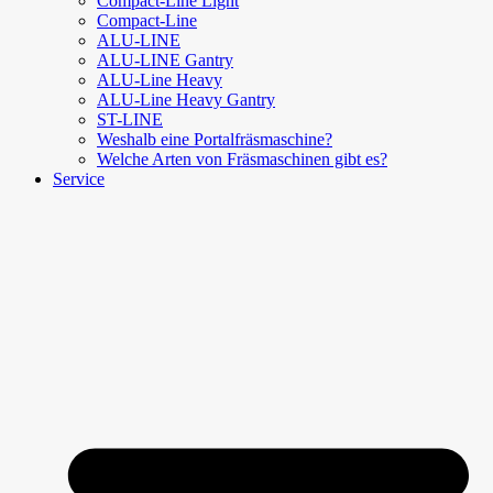
Compact-Line Light
Compact-Line
ALU-LINE
ALU-LINE Gantry
ALU-Line Heavy
ALU-Line Heavy Gantry
ST-LINE
Weshalb eine Portalfräsmaschine?
Welche Arten von Fräsmaschinen gibt es?
Service