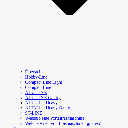
Übersicht
Hobby-Line
Compact-Line Light
Compact-Line
ALU-LINE
ALU-LINE Gantry
ALU-Line Heavy
ALU-Line Heavy Gantry
ST-LINE
Weshalb eine Portalfräsmaschine?
Welche Arten von Fräsmaschinen gibt es?