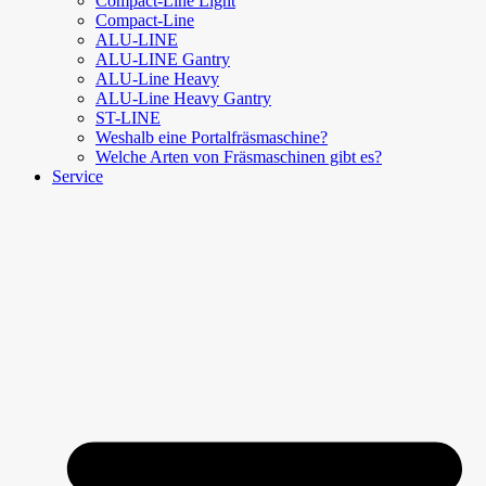
Compact-Line Light
Compact-Line
ALU-LINE
ALU-LINE Gantry
ALU-Line Heavy
ALU-Line Heavy Gantry
ST-LINE
Weshalb eine Portalfräsmaschine?
Welche Arten von Fräsmaschinen gibt es?
Service