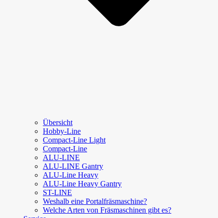
Übersicht
Hobby-Line
Compact-Line Light
Compact-Line
ALU-LINE
ALU-LINE Gantry
ALU-Line Heavy
ALU-Line Heavy Gantry
ST-LINE
Weshalb eine Portalfräsmaschine?
Welche Arten von Fräsmaschinen gibt es?